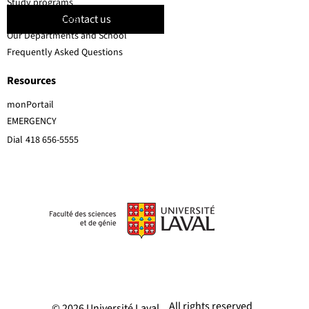
Study programs
Contact us
Faculty members
Our Departments and School
Frequently Asked Questions
Resources
monPortail
EMERGENCY
Dial
418 656-5555
All rights reserved
© 2026 Université Laval